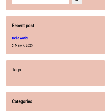
e
a
r
c
h
Recent post
Hello world!
Maio 7, 2025
Tags
Categories