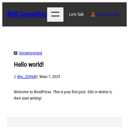
Saltar
para
ÅRØ Consulting
Let's Talk
Iniciar sessão
o
conteúdo
Uncategorized
Hello world!
dev_229rp8
Maio 7, 2025
Welcome to WordPress. This is your first post. Edit or delete it,
then start writing!